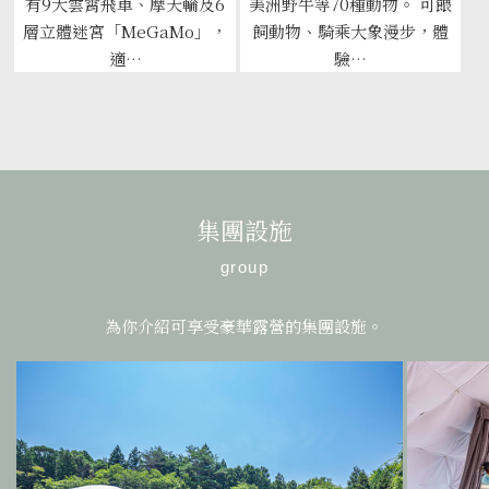
有9大雲霄飛車、摩天輪及6
美洲野牛等70種動物。 可餵
層立體迷宮「MeGaMo」，
飼動物、騎乘大象漫步，體
適…
驗…
集團設施
group
為你介紹可享受豪華露營的集團設施。