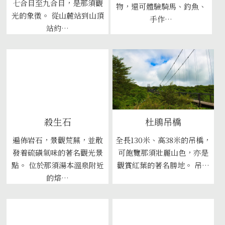
七合目至九合目，是那須觀
物，還可體驗騎馬、釣魚、
光的象徵。 從山麓站到山頂
手作…
站約…
殺生石
杜鵑吊橋
遍佈岩石，景觀荒蕪，並散
全長130米、高38米的吊橋，
發着硫磺氣味的著名觀光景
可飽覽那須壯麗山色，亦是
點。 位於那須湯本溫泉附近
觀賞紅葉的著名勝地。 吊…
的熔…