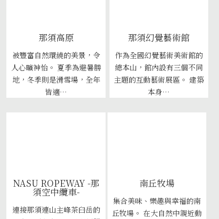
那須高原
那須幻覺藝術館
被豐富自然環繞的美景，令
作為全國幻覺藝術美術館的
人心曠神怡。 夏季為避暑勝
總本山，館內設有三個不同
地，冬季則是滑雪場，全年
主題的互動藝術展區。 建築
皆適…
本身…
NASU ROPEWAY -那
南丘牧場
須空中纜車-
集合美味、樂趣與幸福的南
連接那須連山主峰茶臼岳的
丘牧場。 在大自然中親近動