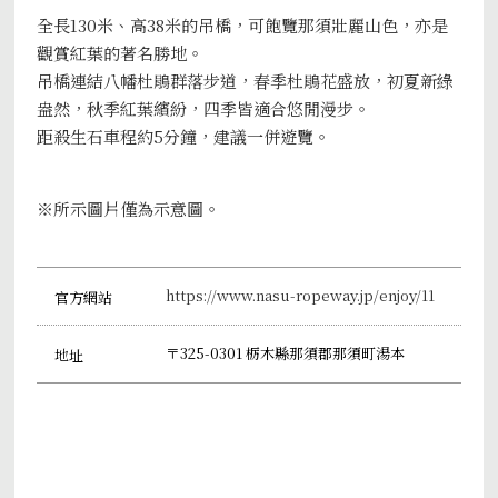
全長130米、高38米的吊橋，可飽覽那須壯麗山色，亦是
觀賞紅葉的著名勝地。
吊橋連結八幡杜鵑群落步道，春季杜鵑花盛放，初夏新綠
盎然，秋季紅葉繽紛，四季皆適合悠閒漫步。
距殺生石車程約5分鐘，建議一併遊覽。
※所示圖片僅為示意圖。
https://www.nasu-ropeway.jp/enjoy/11
官方網站
〒325-0301 栃木縣那須郡那須町湯本
地址