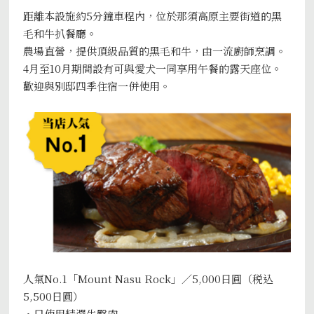
距離本設施約5分鐘車程內，位於那須高原主要街道的黑
毛和牛扒餐廳。
農場直營，提供頂級品質的黑毛和牛，由一流廚師烹調。
4月至10月期間設有可與愛犬一同享用午餐的露天座位。
歡迎與別邸四季住宿一併使用。
人氣No.1「Mount Nasu Rock」／5,000日圓（税込
5,500日圓）
・只使用精選牛臀肉