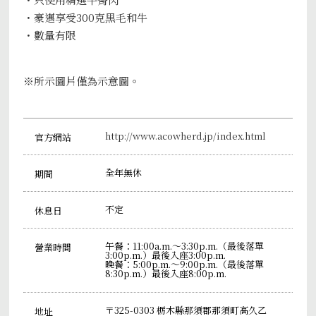
・豪邁享受300克黑毛和牛
・數量有限
※所示圖片僅為示意圖。
http://www.acowherd.jp/index.html
官方網站
全年無休
期間
不定
休息日
午餐：11:00a.m.～3:30p.m.（最後落單
營業時間
3:00p.m.）最後入座3:00p.m.
晚餐：5:00p.m.～9:00p.m.（最後落單
8:30p.m.）最後入座8:00p.m.
〒325-0303 栃木縣那須郡那須町高久乙
地址