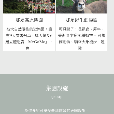
那須高原樂園
那須野生動物園
被大自然環抱的遊樂園，設
可見獅子、長頸鹿、犀牛、
有9大雲霄飛車、摩天輪及6
美洲野牛等70種動物。 可餵
層立體迷宮「MeGaMo」，
飼動物、騎乘大象漫步，體
適…
驗…
集團設施
group
為你介紹可享受豪華露營的集團設施。