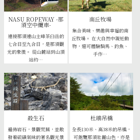
NASU ROPEWAY -那
南丘牧場
須空中纜車-
集合美味、樂趣與幸福的南
連接那須連山主峰茶臼岳的
丘牧場。 在大自然中親近動
七合目至九合目，是那須觀
物，還可體驗騎馬、釣魚、
光的象徵。 從山麓站到山頂
手作…
站約…
殺生石
杜鵑吊橋
遍佈岩石，景觀荒蕪，並散
全長130米、高38米的吊橋，
發着硫磺氣味的著名觀光景
可飽覽那須壯麗山色，亦是